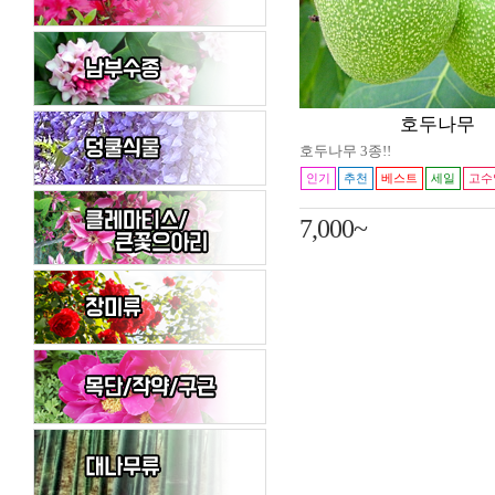
호두나무
호두나무 3종!!
인기
추천
베스트
세일
고수
7,000~