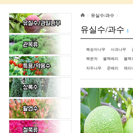
유실수/과수
유실수/과수
1
복숭아나무
사과나무
복분자
블랙베리
블랙
자두나무
준베리
체리