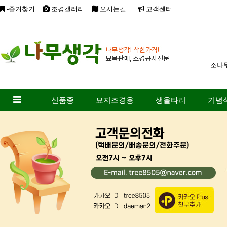
-즐겨찾기
조경갤러리
오시는길
고객센터
소나
신품종
묘지조경용
생울타리
기념