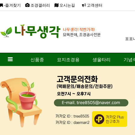
-즐겨찾기
조경갤러리
오시는길
고객센터
포포
신품종
묘지조경용
생울타리
기념