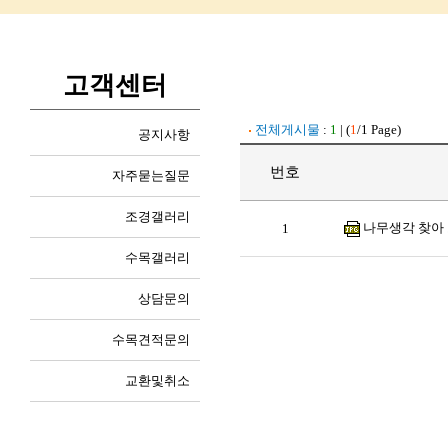
고객센터
전체게시물
:
1
| (
1
/1 Page)
공지사항
번호
자주묻는질문
조경갤러리
나무생각 찾아 
1
수목갤러리
상담문의
수목견적문의
교환및취소