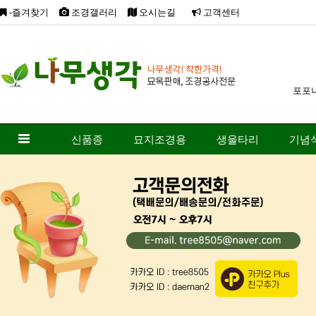
-즐겨찾기
조경갤러리
오시는길
고객센터
포포
신품종
묘지조경용
생울타리
기념