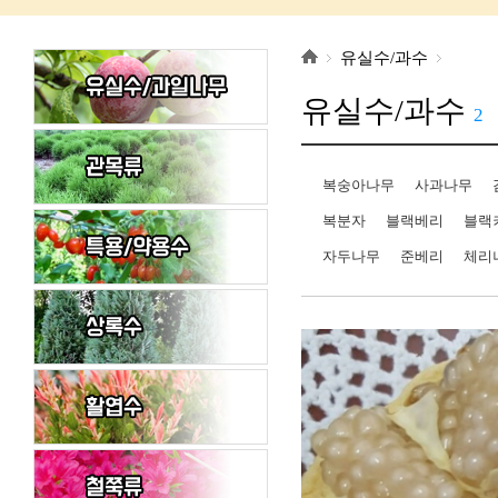
유실수/과수
유실수/과수
2
복숭아나무
사과나무
복분자
블랙베리
블랙
자두나무
준베리
체리