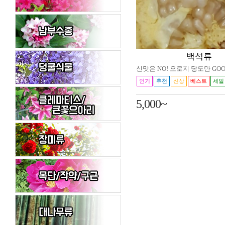
백석류
신맛은 NO! 오로지 당도만 GOO
인기
추천
신상
베스트
세일
5,000~