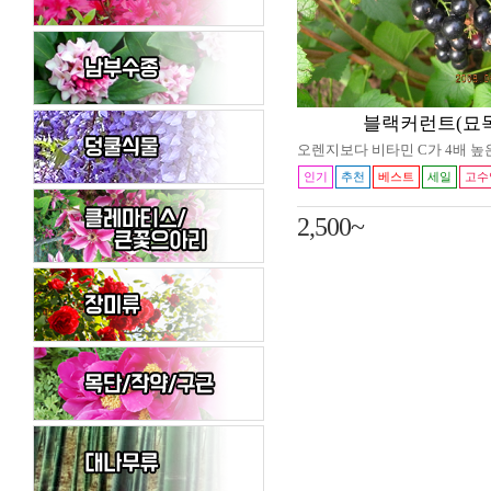
블랙커런트(묘목
오렌지보다 비타민 C가 4배 높
인기
추천
베스트
세일
고수
2,500~