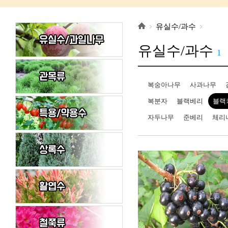
유실수/과수
유실수/과수
1
복숭아나무
사과나무
복분자
블랙베리
블랙
자두나무
준베리
체리