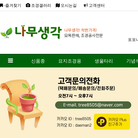
-즐겨찾기
조경갤러리
오시는길
고객센터
포포
신품종
묘지조경용
생울타리
기념