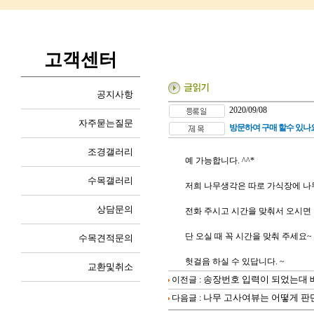
고객센터
공지사항
2020/09/08
자주묻는질문
방문하여 구매 할수 있나
조경갤러리
예 가능합니다. ^^*
수목갤러리
저희 나무생각은 따로 가식장에 나
상담문의
전화 주시고 시간을 맞춰서 오시면
단 오실 때 꼭 시간을 맞춰 주세요
수목견적문의
헛걸음 하실 수 있답니다. ~
교환및취소
송장번호 입력이 되었는대 
이전글 :
나무 고사여뷰는 어떻게 판
다음글 :