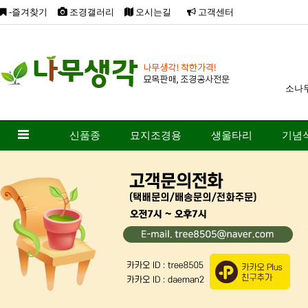
-즐겨찾기
조경갤러리
오시는길
고객센터
소나
신품종
묘지조경용
생울타리
기념