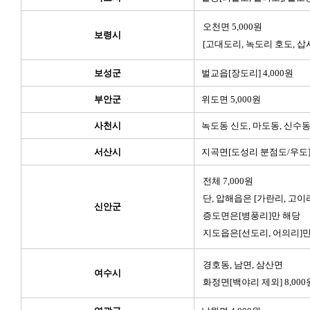
오천면 5,000원
보령시
[고대도리, 녹도리 호도, 삽
보성군
벌교읍[장도리] 4,000원
부안군
위도면 5,000원
사천시
녹도동 신도, 마도동, 신수동 
서산시
지곡면[도성리 분점도/우도] 
전체 7,000원
단, 압해읍은 [가란리, 고이
신안군
증도면은[병풍리]만 해당
지도읍은[선도리, 어의리]만
경호동, 남면, 삼산면
여수시
화정면[백야리 제외] 8,000