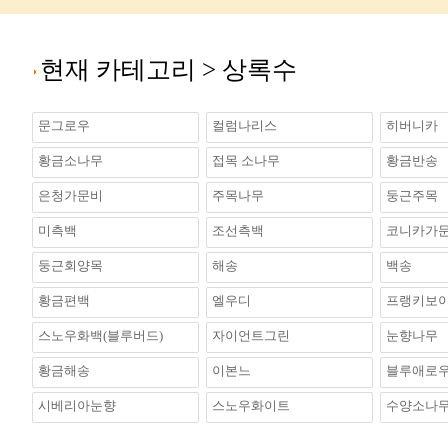
현재 카테고리 >
상록수
문그로우
컬럼나리스
히버니카
황금소나무
접목 소나무
황금반송
은청가문비
주목나무
둥근주목
미측백
조선측백
코니카가
둥근회양목
해송
백송
황금편백
엘우디
프랭키보
스노우화백(블루버드)
자이언트그린
눈향나무
황금해송
이본느
블루애로우(B
시베리아눈향
스노우화이트
수양소나