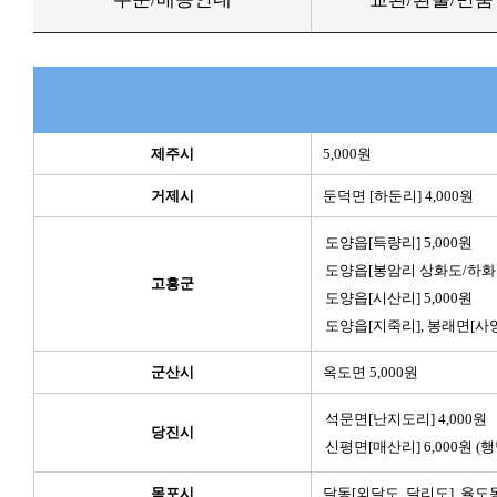
제주시
5,000원
거제시
둔덕면 [하둔리] 4,000원
도양읍[득량리] 5,000원
도양읍[봉암리 상화도/하화도]
고흥군
도양읍[시산리] 5,000원
도양읍[지죽리], 봉래면[사양리
군산시
옥도면 5,000원
석문면[난지도리] 4,000원
당진시
신평면[매산리] 6,000원 (
목포시
달동[외달도, 달리도], 율도동