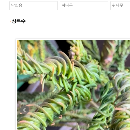
낙엽송
피나무
쉬나무
상록수