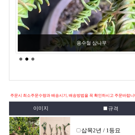
용수철 삼나무
주문시 최소주문수량과 배송시기, 배송방법을 꼭 확인하시고 주문바랍니
이미지
규격
삽목2년 / 1등묘