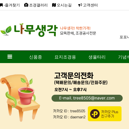
-즐겨찾기
조경갤러리
오시는길
고객센터
포포
신품종
묘지조경용
생울타리
기념