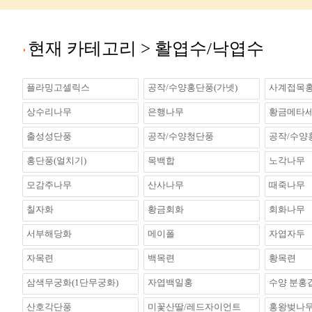
현재 카테고리 >
활엽수/낙엽수
플라밍고셀릭스
공작/수양홍단풍(가넷)
사계접목홍
상수리나무
은행나무
황금메타
출성성단풍
공작/수양청단풍
공작/수양
홍단풍(얼치기)
목백합
노각나무
모감주나무
산사나무
때죽나무
칠자화
황금회화
회화나무
서부해당화
메이폴
자엽자두
자목련
백목련
황목련
삼색무궁화(1단무궁화)
자엽백일홍
수양 분홍
산호각단풍
미꽃산딸/레드자이언트
홍왕벚나