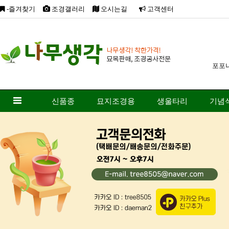
-즐겨찾기
조경갤러리
오시는길
고객센터
포포
신품종
묘지조경용
생울타리
기념