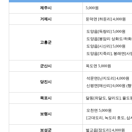
제주시
5,000원
거제시
둔덕면 [하둔리] 4,000원
도양읍[득량리] 5,000원
도양읍[봉암리 상화도/하화도]
고흥군
도양읍[시산리] 5,000원
도양읍[지죽리], 봉래면[사양리
군산시
옥도면 5,000원
석문면[난지도리] 4,000원
당진시
신평면[매산리] 6,000원 (
목포시
달동[외달도, 달리도], 율도동
오천면 5,000원
보령시
[고대도리, 녹도리 호도, 삽
보성군
벌교읍[장도리] 4,000원