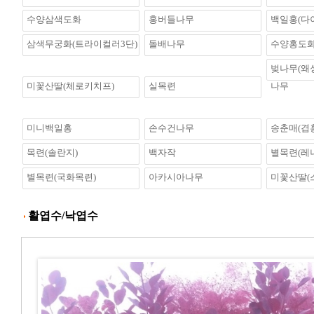
수양삼색도화
홍버들나무
백일홍(다
삼색무궁화(트라이컬러3단)
돌배나무
수양홍도
벚나무(왜
미꽃산딸(체로키치프)
실목련
나무
미니백일홍
손수건나무
송춘매(겹
목련(솔란지)
백자작
별목련(레
별목련(국화목련)
아카시아나무
미꽃산딸(
활엽수/낙엽수