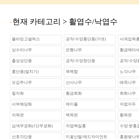
현재 카테고리 >
활엽수/낙엽수
플라밍고셀릭스
공작/수양홍단풍(가넷)
사계접목홍
상수리나무
은행나무
황금메타
출성성단풍
공작/수양청단풍
공작/수양
홍단풍(얼치기)
목백합
노각나무
모감주나무
산사나무
때죽나무
칠자화
황금회화
회화나무
서부해당화
메이폴
자엽자두
자목련
백목련
황목련
삼색무궁화(1단무궁화)
자엽백일홍
수양 분홍
산호각단풍
미꽃산딸/레드자이언트
홍왕벚나