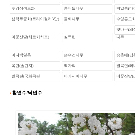
수양삼색도화
홍버들나무
백일홍(다
삼색무궁화(트라이컬러3단)
돌배나무
수양홍도
벚나무(왜
미꽃산딸(체로키치프)
실목련
나무
미니백일홍
손수건나무
송춘매(겹
목련(솔란지)
백자작
별목련(레
별목련(국화목련)
아카시아나무
미꽃산딸(
활엽수/낙엽수