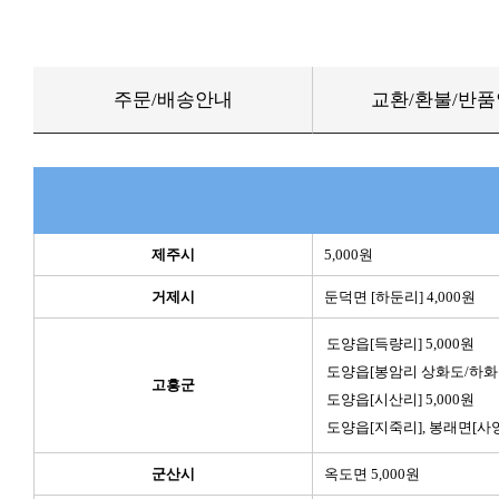
주문/배송안내
교환/환불/반
제주시
5,000원
거제시
둔덕면 [하둔리] 4,000원
도양읍[득량리] 5,000원
도양읍[봉암리 상화도/하화도]
고흥군
도양읍[시산리] 5,000원
도양읍[지죽리], 봉래면[사양리
군산시
옥도면 5,000원