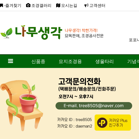
-즐겨찾기
조경갤러리
오시는길
고객센터
포포
신품종
묘지조경용
생울타리
기념