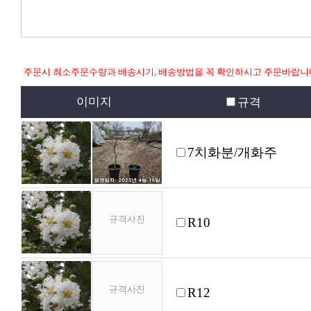
주문시 최소주문수량과 배송시기, 배송방법을 꼭 확인하시고 주문바랍니
이미지
규격
7치화분/개화주
규격사진
R10
규격사진
R12