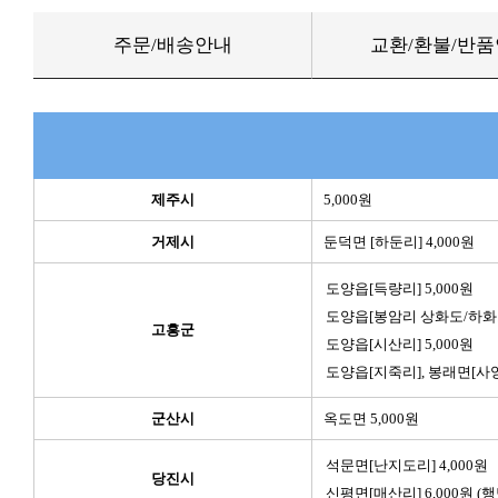
주문/배송안내
교환/환불/반
제주시
5,000원
거제시
둔덕면 [하둔리] 4,000원
도양읍[득량리] 5,000원
도양읍[봉암리 상화도/하화도]
고흥군
도양읍[시산리] 5,000원
도양읍[지죽리], 봉래면[사양리
군산시
옥도면 5,000원
석문면[난지도리] 4,000원
당진시
신평면[매산리] 6,000원 (