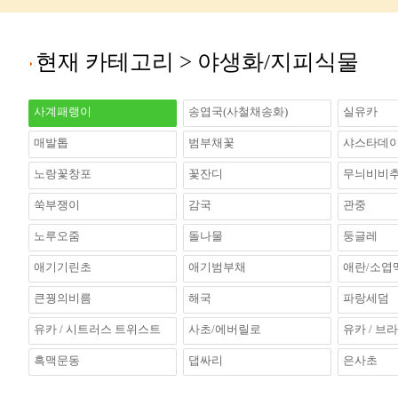
현재 카테고리 >
야생화/지피식물
사계패랭이
송엽국(사철채송화)
실유카
매발톱
범부채꽃
샤스타데
노랑꽃창포
꽃잔디
무늬비비
쑥부쟁이
감국
관중
노루오줌
돌나물
둥글레
애기기린초
애기범부채
애란/소엽
큰꿩의비름
해국
파랑세덤
유카 / 시트러스 트위스트
사초/에버릴로
유카 / 브
흑맥문동
댑싸리
은사초