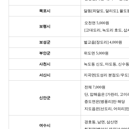
목포시
달동[외달도, 달리도], 율도동
오천면 5,000원
보령시
[고대도리, 녹도리 호도, 삽
보성군
벌교읍[장도리] 4,000원
부안군
위도면 5,000원
사천시
녹도동 신도, 마도동, 신수동 
서산시
지곡면[도성리 분점도/우도] 
전체 7,000원
단, 압해읍은 [가란리, 고이
신안군
증도면은[병풍리]만 해당
지도읍은[선도리, 어의리]만
경호동, 남면, 삼산면
여수시