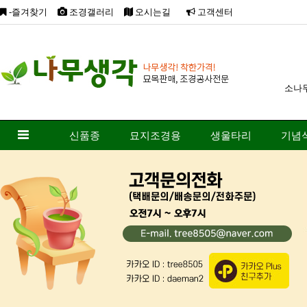
-즐겨찾기
조경갤러리
오시는길
고객센터
소나
신품종
묘지조경용
생울타리
기념