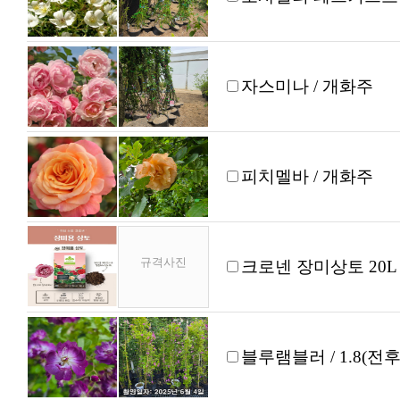
자스미나 / 개화주
피치멜바 / 개화주
규격사진
크로넨 장미상토 20L
블루램블러 / 1.8(전후