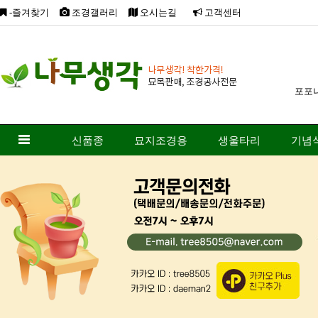
-즐겨찾기
조경갤러리
오시는길
고객센터
포포
신품종
묘지조경용
생울타리
기념