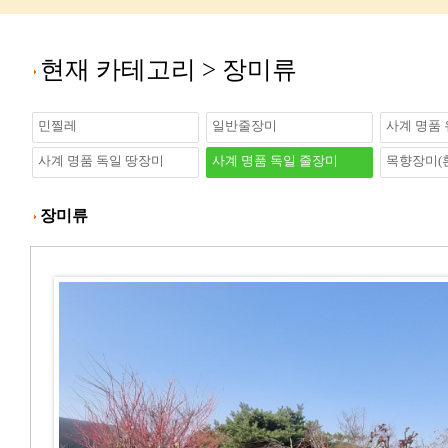
현재 카테고리 >
장미류
민찔레
일반줄장미
사계 명품
사계 명품 독일 땅장미
사계 명품 독일 줄장미
목향장미(
장미류