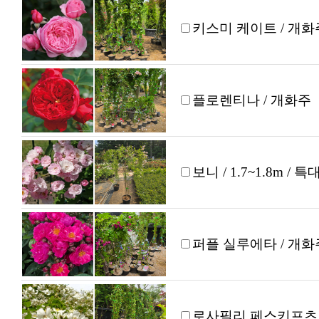
키스미 케이트 / 개화
플로렌티나 / 개화주
보니 / 1.7~1.8m / 
퍼플 실루에타 / 개화
로사필리 페스키프츠 