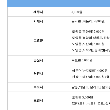
제주시
5,000원
거제시
둔덕면 [하둔리] 4,000원
도양읍[득량리] 5,000원
도양읍[봉암리 상화도/하화도]
고흥군
도양읍[시산리] 5,000원
도양읍[지죽리], 봉래면[사양리
군산시
옥도면 5,000원
석문면[난지도리] 4,000원
당진시
신평면[매산리] 6,000원 (
목포시
달동[외달도, 달리도], 율도동
오천면 5,000원
보령시
[고대도리, 녹도리 호도, 삽