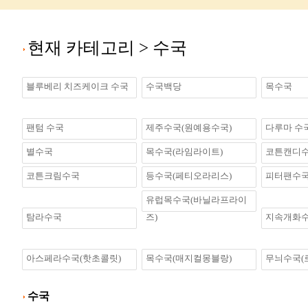
현재 카테고리 >
수국
블루베리 치즈케이크 수국
수국백당
목수국
팬텀 수국
제주수국(원예용수국)
다루마 수
별수국
목수국(라임라이트)
코튼캔디
코튼크림수국
등수국(페티오라리스)
피터팬수
유럽목수국(바닐라프라이
탐라수국
즈)
지속개화수
아스페라수국(핫초콜릿)
목수국(매지컬몽블랑)
무늬수국(
수국