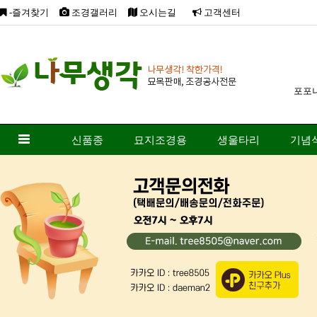
-즐겨찾기
조경갤러리
오시는길
고객센터
포포
신품종
묘지조경용
생울타리
기념