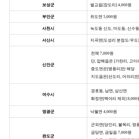
보성군
벌교읍[장도리] 4,000원
부안군
위도면 5,000원
사천시
녹도동 신도, 마도동, 신수동 
서산시
지곡면[도성리 분점도/우도] 
전체 7,000원
단, 압해읍은 [가란리, 고이
신안군
증도면은[병풍리]만 해당
지도읍은[선도리, 어의리]만
경호동, 남면, 삼산면
여수시
화정면[백야리 제외] 8,000
영광군
낙월면 4,000원
군외면[당인리, 불목리, 영풍리
금당면, 금일읍 7,000원
완도군