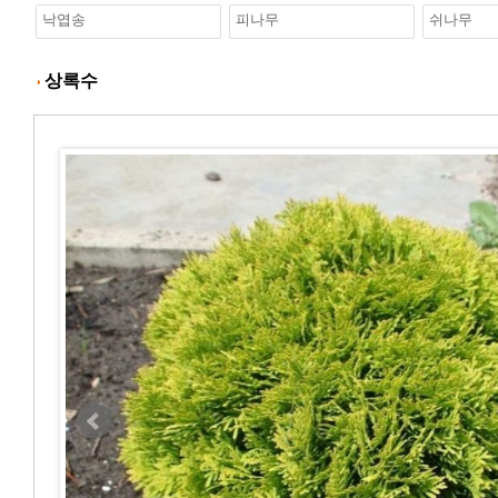
낙엽송
피나무
쉬나무
상록수