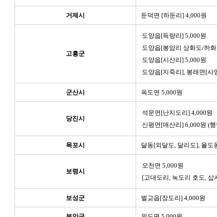
거제시
둔덕면 [하둔리] 4,000원
도양읍[득량리] 5,000원
도양읍[봉암리 상화도/하화도]
고흥군
도양읍[시산리] 5,000원
도양읍[지죽리], 봉래면[사양리
군산시
옥도면 5,000원
석문면[난지도리] 4,000원
당진시
신평면[매산리] 6,000원 (
목포시
달동[외달도, 달리도], 율도동
오천면 5,000원
보령시
[고대도리, 녹도리 호도, 삽
보성군
벌교읍[장도리] 4,000원
부안군
위도면 5,000원