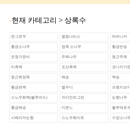
현재 카테고리 >
상록수
문그로우
컬럼나리스
히버니카
황금소나무
접목 소나무
황금반송
은청가문비
주목나무
둥근주목
미측백
조선측백
코니카가
둥근회양목
해송
백송
황금편백
엘우디
프랭키보
스노우화백(블루버드)
자이언트그린
눈향나무
황금해송
이본느
블루애로우(B
시베리아눈향
스노우화이트
수양소나