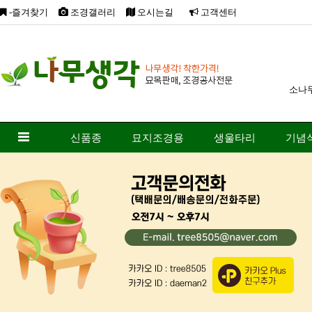
-즐겨찾기
조경갤러리
오시는길
고객센터
소나
신품종
묘지조경용
생울타리
기념