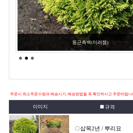
둥근측백(미러잼)
주문시 최소주문수량과 배송시기, 배송방법을 꼭 확인하시고 주문바랍니
이미지
규격
삽목2년 / 뿌리묘