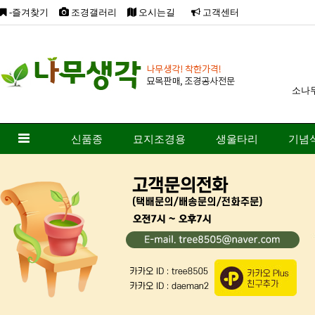
-즐겨찾기
조경갤러리
오시는길
고객센터
소나
신품종
묘지조경용
생울타리
기념