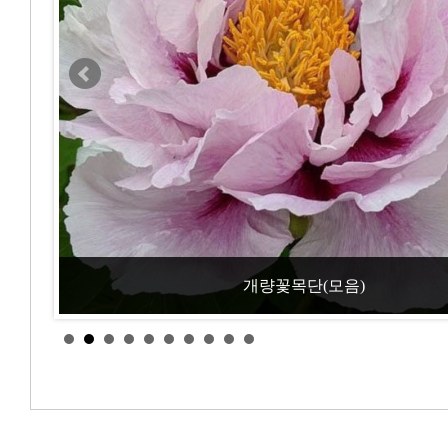
개량꽃목단(모음)