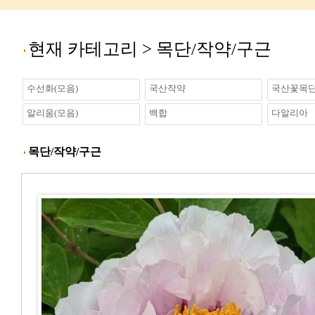
현재 카테고리 >
목단/작약/구근
수선화(모음)
국산작약
국산꽃목
알리움(모음)
백합
다알리아
목단/작약/구근