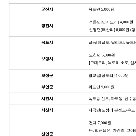
군산시
옥도면 5,000원
석문면[난지도리] 4,000원
당진시
신평면[매산리] 6,000원 (
목포시
달동[외달도, 달리도], 율도동
오천면 5,000원
보령시
[고대도리, 녹도리 호도, 삽
보성군
벌교읍[장도리] 4,000원
부안군
위도면 5,000원
사천시
녹도동 신도, 마도동, 신수동 
서산시
지곡면[도성리 분점도/우도] 
전체 7,000원
단, 압해읍은 [가란리, 고이
신안군