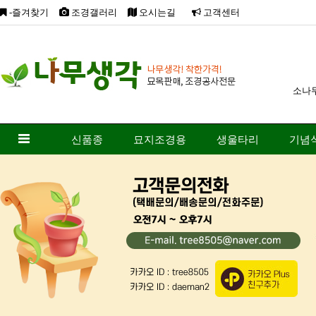
-즐겨찾기
조경갤러리
오시는길
고객센터
소나
신품종
묘지조경용
생울타리
기념