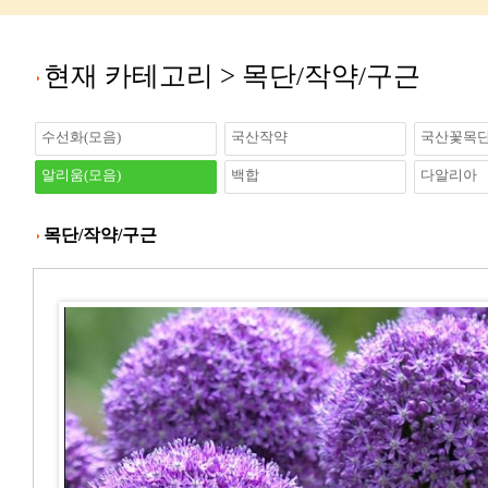
현재 카테고리 >
목단/작약/구근
수선화(모음)
국산작약
국산꽃목
알리움(모음)
백합
다알리아
목단/작약/구근