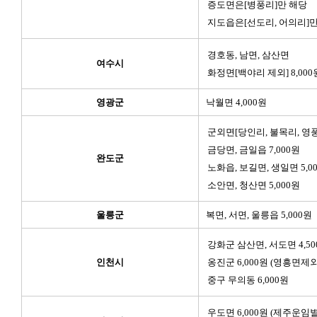
증도면은[병풍리]만 해당
지도읍은[선도리, 어의리]만
경호동, 남면, 삼산면
여수시
화정면[백야리 제외] 8,000
영광군
낙월면 4,000원
군외면[당인리, 불목리, 영풍리
금당면, 금일읍 7,000원
완도군
노화읍, 보길면, 생일면 5,0
소안면, 청산면 5,000원
울릉군
복면, 서면, 울릉읍 5,000원
강화군 삼산면, 서도면 4,50
인천시
옹진군 6,000원 (영흥면제외
중구 무의동 6,000원
우도면 6,000원 (제주운임