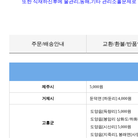
또한 식재하신후에 물관리,동해,기타 관리소홀문제로 
주문/배송안내
교환/환불/반
제주시
5,000원
거제시
둔덕면 [하둔리] 4,000원
도양읍[득량리] 5,000원
도양읍[봉암리 상화도/하화도]
고흥군
도양읍[시산리] 5,000원
도양읍[지죽리], 봉래면[사양리