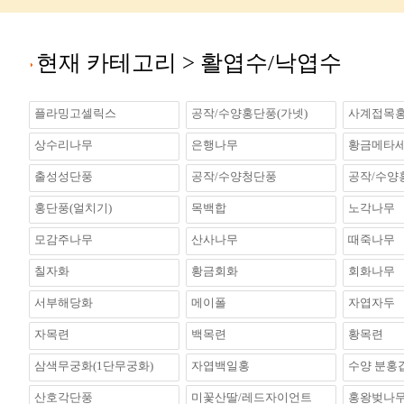
현재 카테고리 >
활엽수/낙엽수
플라밍고셀릭스
공작/수양홍단풍(가넷)
사계접목홍
상수리나무
은행나무
황금메타
출성성단풍
공작/수양청단풍
공작/수양
홍단풍(얼치기)
목백합
노각나무
모감주나무
산사나무
때죽나무
칠자화
황금회화
회화나무
서부해당화
메이폴
자엽자두
자목련
백목련
황목련
삼색무궁화(1단무궁화)
자엽백일홍
수양 분홍
산호각단풍
미꽃산딸/레드자이언트
홍왕벚나