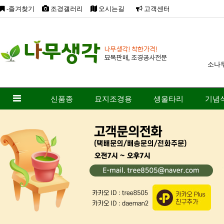
-즐겨찾기
조경갤러리
오시는길
고객센터
소나
신품종
묘지조경용
생울타리
기념