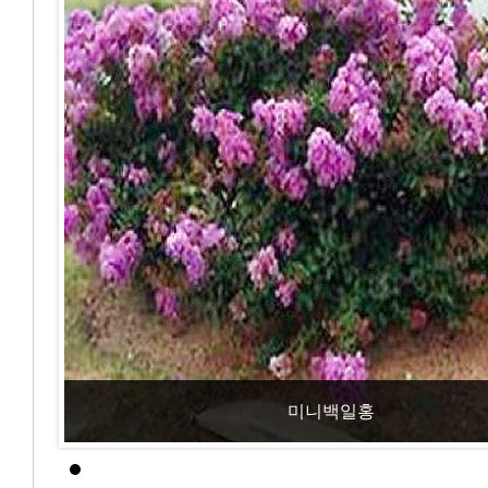
미니백일홍