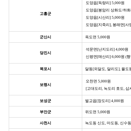
도양읍[득량리] 5,000원
도양읍[봉암리 상화도/하화도]
고흥군
도양읍[시산리] 5,000원
도양읍[지죽리], 봉래면[사양리
군산시
옥도면 5,000원
석문면[난지도리] 4,000원
당진시
신평면[매산리] 6,000원 (
목포시
달동[외달도, 달리도], 율도동
오천면 5,000원
보령시
[고대도리, 녹도리 호도, 삽
보성군
벌교읍[장도리] 4,000원
부안군
위도면 5,000원
사천시
녹도동 신도, 마도동, 신수동 