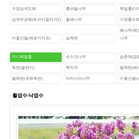
수양삼색도화
홍버들나무
백일홍(다
삼색무궁화(트라이컬러3단)
돌배나무
수양홍도
벚나무(왜
미꽃산딸(체로키치프)
실목련
나무
미니백일홍
손수건나무
송춘매(겹
목련(솔란지)
백자작
별목련(레
별목련(국화목련)
아카시아나무
미꽃산딸(
활엽수/낙엽수