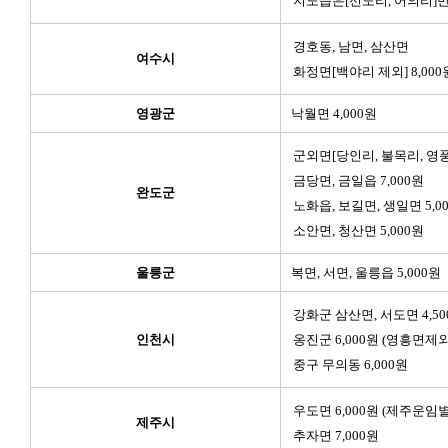
지도읍은[선도리, 어의리]만
경호동, 남면, 삼산면
여수시
화정면[백야리 제외] 8,000
영광군
낙월면 4,000원
군외면[당인리, 불목리, 영풍리
금당면, 금일읍 7,000원
완도군
노화읍, 보길면, 생일면 5,0
소안면, 청산면 5,000원
울릉군
복면, 서면, 울릉읍 5,000원
강화군 삼산면, 서도면 4,50
인천시
옹진군 6,000원 (영흥면제외
중구 무의동 6,000원
우도면 6,000원 (제주운임
제주시
추자면 7,000원