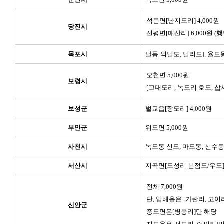
석문면[난지도리] 4,000원
당진시
신평면[매산리] 6,000원 (
목포시
달동[외달도, 달리도], 율도동
오천면 5,000원
보령시
[고대도리, 녹도리 호도, 삽
보성군
벌교읍[장도리] 4,000원
부안군
위도면 5,000원
사천시
녹도동 신도, 마도동, 신수동 
서산시
지곡면[도성리 분점도/우도] 
전체 7,000원
단, 압해읍은 [가란리, 고이
신안군
증도면은[병풍리]만 해당