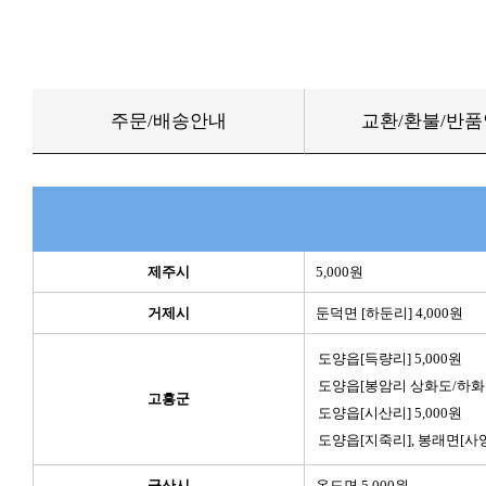
주문/배송안내
교환/환불/반
제주시
5,000원
거제시
둔덕면 [하둔리] 4,000원
도양읍[득량리] 5,000원
도양읍[봉암리 상화도/하화도]
고흥군
도양읍[시산리] 5,000원
도양읍[지죽리], 봉래면[사양리
군산시
옥도면 5,000원