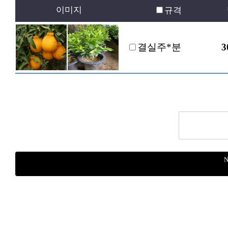
이미지
규격
결실주*분
3