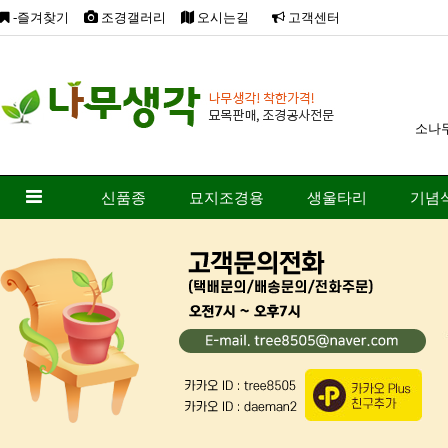
-즐겨찾기
조경갤러리
오시는길
고객센터
소나
신품종
묘지조경용
생울타리
기념