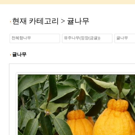
현재 카테고리 >
귤나무
천혜향나무
유주나무(낑깡(금귤))
귤나무
귤나무