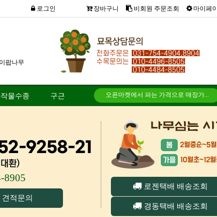
로그인
장바구니
비회원 주문조회
마이페
이팝나무
오픈마켓에서 파는 가격으로 매장가...
화작물수종
구근
방문하여 구매 할수 있나요?
송장번호 입력이 되었는대 배송조회...
차량배송은 직접 해주시는건가요?
4-8905
로젠택배 배송조회
 견적문의
경동택배 배송조회