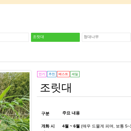
조릿대
청대나무
인기
추천
베스트
세일
조릿대
주요 내용
구분
개화 시
4월 ~ 6월
(매우 드물게 피며, 보통 5