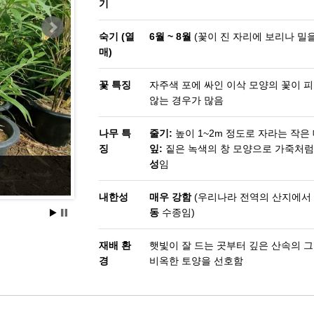
기
숙기 (열
6월 ~ 8월
(꽃이 진 자리에 보리나 밀을
매)
꽃 특징
자주색 포에 싸인 이삭 모양의 꽃이 피
않는 경우가 많음
나무 특
줄기:
높이 1~2m 정도로 자라는 작은
징
잎:
짙은 녹색의 창 모양으로 가죽처럼
성
임
조릿대
내한성
매우 강함
(우리나라 전역의 산지에서 
동
수종임)
재배 환
햇빛이 잘 드는 곳부터 깊은 산속의 
경
비옥한 토양을 선호함