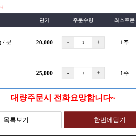
다
단가
주문수량
최소주문
) / 분
20,000
1
주
25,000
1
주
대량주문시 전화요망합니다~