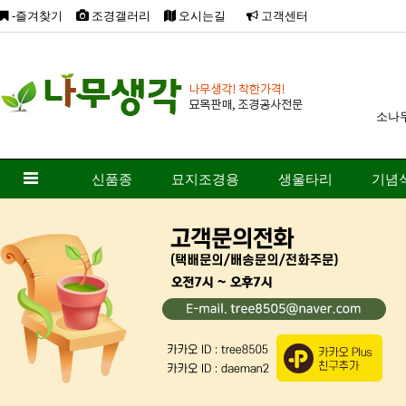
-즐겨찾기
조경갤러리
오시는길
고객센터
소나
신품종
묘지조경용
생울타리
기념