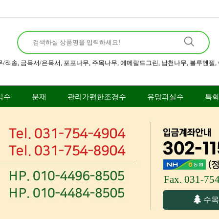
무/적송
,
금목서/은목서
,
포포나무
,
주목나무
,
에메랄드그린
,
남천나무
,
블루엔젤
,
식수
분재
관리가편한조경수
유망과실수
특
Fax. 031-75
수목