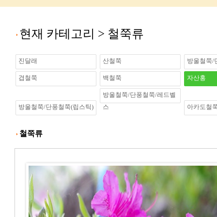
현재 카테고리 >
철쭉류
진달래
산철쭉
방울철쭉/
겹철쭉
백철쭉
자산홍
방울철쭉/단풍철쭉/레드벨
방울철쭉/단풍철쭉(립스틱)
스
아카도철
철쭉류