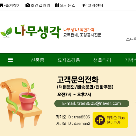
-즐겨찾기
조경갤러리
오시는길
고객센터
소나
신품종
묘지조경용
생울타리
기념