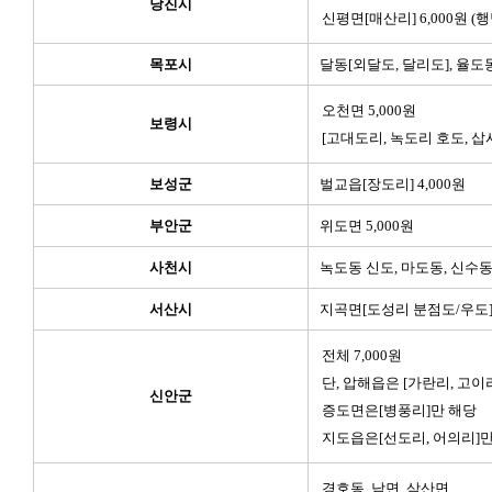
당진시
신평면[매산리] 6,000원 (
목포시
달동[외달도, 달리도], 율도동
오천면 5,000원
보령시
[고대도리, 녹도리 호도, 삽
보성군
벌교읍[장도리] 4,000원
부안군
위도면 5,000원
사천시
녹도동 신도, 마도동, 신수동 
서산시
지곡면[도성리 분점도/우도] 
전체 7,000원
단, 압해읍은 [가란리, 고이
신안군
증도면은[병풍리]만 해당
지도읍은[선도리, 어의리]만
경호동, 남면, 삼산면