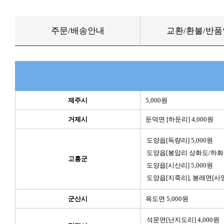
주문/배송안내
교환/환불/반
제주시
5,000원
거제시
둔덕면 [하둔리] 4,000원
도양읍[득량리] 5,000원
도양읍[봉암리 상화도/하화도]
고흥군
도양읍[시산리] 5,000원
도양읍[지죽리], 봉래면[사양리
군산시
옥도면 5,000원
석문면[난지도리] 4,000원