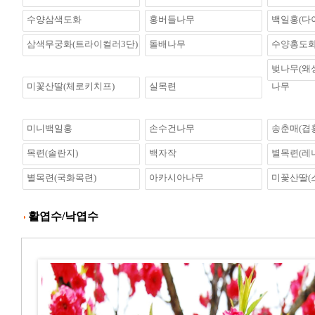
수양삼색도화
홍버들나무
백일홍(다
삼색무궁화(트라이컬러3단)
돌배나무
수양홍도
벚나무(왜
미꽃산딸(체로키치프)
실목련
나무
미니백일홍
손수건나무
송춘매(겹
목련(솔란지)
백자작
별목련(레
별목련(국화목련)
아카시아나무
미꽃산딸(
활엽수/낙엽수