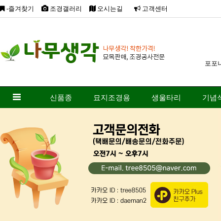
-즐겨찾기
조경갤러리
오시는길
고객센터
포포
신품종
묘지조경용
생울타리
기념