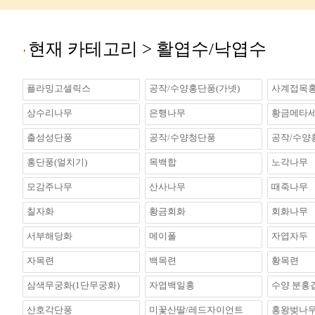
현재 카테고리 >
활엽수/낙엽수
플라밍고셀릭스
공작/수양홍단풍(가넷)
사계접목홍
상수리나무
은행나무
황금메타
출성성단풍
공작/수양청단풍
공작/수양
홍단풍(얼치기)
목백합
노각나무
모감주나무
산사나무
때죽나무
칠자화
황금회화
회화나무
서부해당화
메이폴
자엽자두
자목련
백목련
황목련
삼색무궁화(1단무궁화)
자엽백일홍
수양 분홍
산호각단풍
미꽃산딸/레드자이언트
홍왕벚나