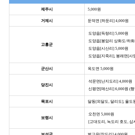
제주시
5,000원
거제시
둔덕면 [하둔리] 4,000원
도양읍[득량리] 5,000원
도양읍[봉암리 상화도/하화도]
고흥군
도양읍[시산리] 5,000원
도양읍[지죽리], 봉래면[사양리
군산시
옥도면 5,000원
석문면[난지도리] 4,000원
당진시
신평면[매산리] 6,000원 (
목포시
달동[외달도, 달리도], 율도동
오천면 5,000원
보령시
[고대도리, 녹도리 호도, 삽
보성군
벌교읍[장도리] 4,000원