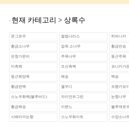
현재 카테고리 >
상록수
문그로우
컬럼나리스
히버니카
황금소나무
접목 소나무
황금반송
은청가문비
주목나무
둥근주목
미측백
조선측백
코니카가
둥근회양목
해송
백송
황금편백
엘우디
프랭키보
스노우화백(블루버드)
자이언트그린
눈향나무
황금해송
이본느
블루애로우(B
시베리아눈향
스노우화이트
수양소나