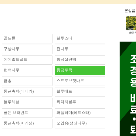
본상
황금주
골드콘
블루스타
구상나무
전나무
에메랄드골드
황금실편백
편백나무
황금주목
금송
스트로브잣나무
둥근측백(데니카)
블루매트
블루헤븐
위치타블루
골든 브라반트
퍼플히더(레드스타)
둥근측백(미러잼)
오엽송(섬잣나무)