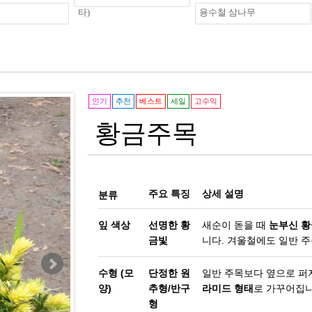
타)
용수철 삼나무
인기
추천
베스트
세일
고수익
황금주목
주요 특징
상세 설명
분류
잎 색상
선명한 황
새순이 돋을 때
눈부신 
금빛
니다. 겨울철에도 일반 
수형 (모
단정한 원
일반 주목보다 옆으로 퍼
양)
추형/반구
라미드 형태
로 가꾸어집니
형