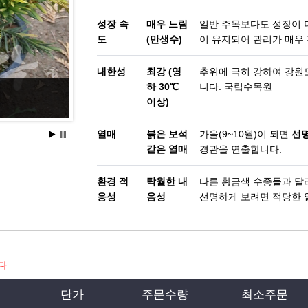
성장 속
매우 느림
일반 주목보다도 성장이 더
도
(만생수)
이 유지되어 관리가 매우 
내한성
최강 (영
추위에 극히 강하여 강원
하 30℃
니다.
국립수목원
황금주목
이상)
열매
붉은 보석
가을(9~10월)이 되면
선명
같은 열매
경관을 연출합니다.
환경 적
탁월한 내
다른 황금색 수종들과 달
응성
음성
선명하게 보려면 적당한 
다
단가
주문수량
최소주문