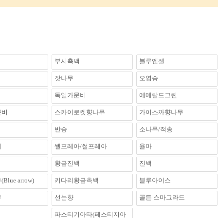
부시측백
블루엔젤
잣나무
오엽송
독일가문비
에메랄드그린
문비
스카이로켓향나무
가이스까향나무
반송
소나무/적송
이
쎌프레아/썰프레아
율마
황금진백
진백
lue arrow)
키다리황금측백
블루아이스
무
선눈향
골든 스마그라드
파스티기아타(페스티지아