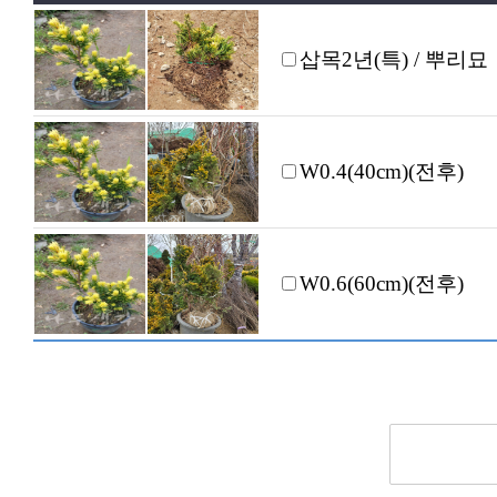
삽목2년(특) / 뿌리묘
W0.4(40cm)(전후)
W0.6(60cm)(전후)