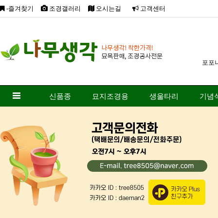
-즐겨찾기
조경갤러리
오시는길
고객센터
포포
신품종
묘지조경용
생울타리
기념