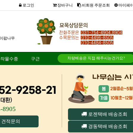
로그인
장바구니
비회원 주문조회
마이페
이팝나무
차량배송은 직접 해주시는건가요?
화작물수종
구근
오픈마켓에서 파는 가격으로 매장가...
방문하여 구매 할수 있나요?
송장번호 입력이 되었는대 배송조회...
4-8905
로젠택배 배송조회
 견적문의
경동택배 배송조회