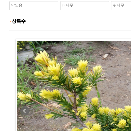
낙엽송
피나무
쉬나무
상록수