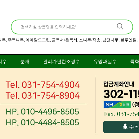
나무
,
주목나무
,
에메랄드그린
,
금목서/은목서
,
소나무/적송
,
남천나무
,
블루엔젤
,
식수
분재
관리가편한조경수
유망과실수
특
Fax. 031-75
수목