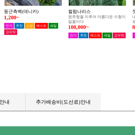
품안내
추가배송비(도선료)안내