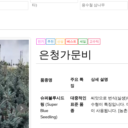
타)
용수철 삼나무
인기
추천
신상
베스트
세일
고수익
은청가문비
주요 특
상세 설명
품종명
징
슈퍼블루시드
대중적인
씨앗으로 번식(실생)
링
(Super
표준 품
수형이 특징입니다. 
Blue
종
이 사용됩니다. [농
Seedling)