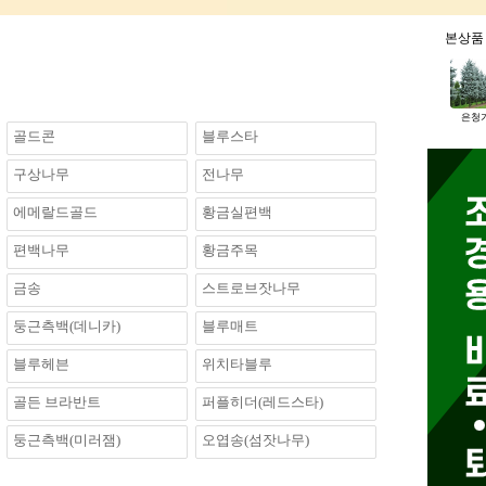
본상
은청가
골드콘
블루스타
구상나무
전나무
에메랄드골드
황금실편백
편백나무
황금주목
금송
스트로브잣나무
둥근측백(데니카)
블루매트
블루헤븐
위치타블루
골든 브라반트
퍼플히더(레드스타)
둥근측백(미러잼)
오엽송(섬잣나무)