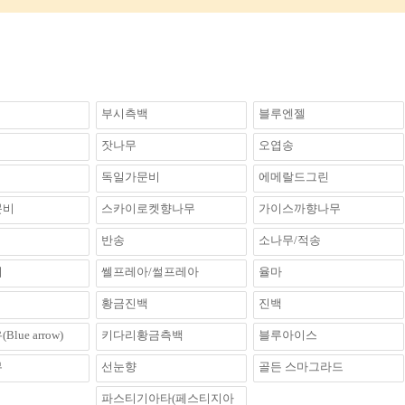
부시측백
블루엔젤
잣나무
오엽송
독일가문비
에메랄드그린
문비
스카이로켓향나무
가이스까향나무
반송
소나무/적송
이
쎌프레아/썰프레아
율마
황금진백
진백
lue arrow)
키다리황금측백
블루아이스
무
선눈향
골든 스마그라드
파스티기아타(페스티지아