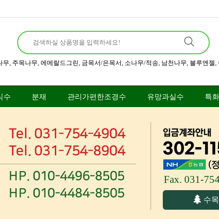
나무
,
주목나무
,
에메랄드그린
,
금목서/은목서
,
소나무/적송
,
남천나무
,
블루엔젤
,
식수
분재
관리가편한조경수
유망과실수
특
Fax. 031-75
수목