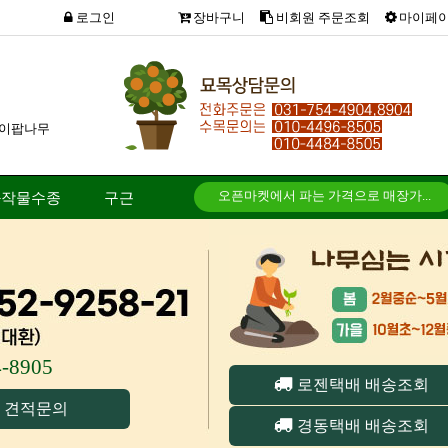
로그인
장바구니
비회원 주문조회
마이페
이팝나무
오픈마켓에서 파는 가격으로 매장가...
화작물수종
구근
방문하여 구매 할수 있나요?
송장번호 입력이 되었는대 배송조회...
차량배송은 직접 해주시는건가요?
4-8905
로젠택배 배송조회
 견적문의
경동택배 배송조회