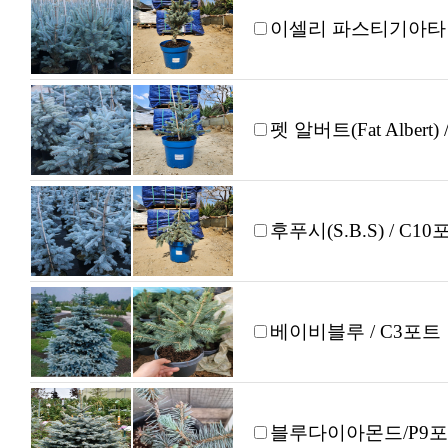
이셀리 파스티기아타 /
펫 알버트(Fat Albert)
후푸시(S.B.S) / C10
베이비블루 / C3포트
블루다이아몬드/P9