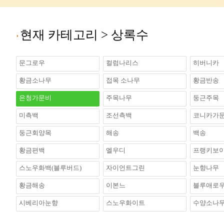
현재 카테고리 >
상록수
문그로우
컬럼나리스
히버니카
황금소나무
접목 소나무
황금반송
은청가문비
주목나무
둥근주목
미측백
조선측백
코니카가
둥근회양목
해송
백송
황금편백
엘우디
프랭키보
스노우화백(블루버드)
자이언트그린
눈향나무
황금해송
이본느
블루애로우(B
시베리아눈향
스노우화이트
수양소나