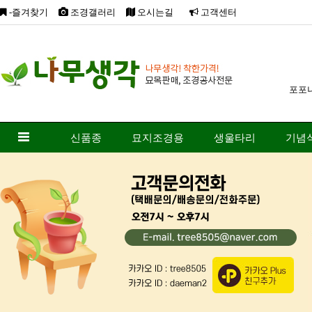
-즐겨찾기
조경갤러리
오시는길
고객센터
포포
신품종
묘지조경용
생울타리
기념