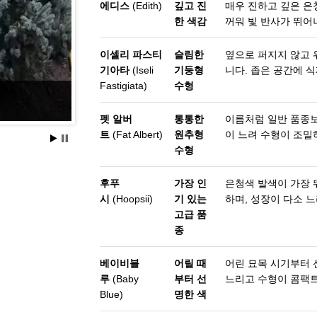
에디스
(Edith)
깊고 진
매우 진하고 깊은 은
한 색감
꺼워 빛 반사가 뛰어
이셀리 파스티
슬림한
옆으로 퍼지지 않고 
기아타
(Iseli
기둥형
니다. 좁은 공간에 
Fastigiata)
수형
은청가문비
펫 알버
통통한
이름처럼 일반 품종
트
(Fat Albert)
원추형
이 느려 수형이 조밀
수형
후푸
가장 인
은청색 발색이 가장 
시
(Hoopsii)
기 있는
하며, 성장이 다소 
고급 품
종
베이비블
어릴 때
어린 묘목 시기부터 
루
(Baby
부터 선
느리고 수형이 콤팩트
Blue)
명한 색