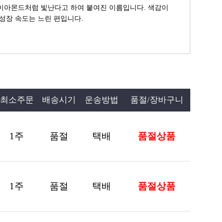
이아몬드처럼 빛난다고 하여 붙여진 이름입니다. 색감이
 성장 속도는 느린 편입니다.
최소주문
배송시기
운송방법
품절/장바구니
1
주
품절
택배
품절상품
1
주
품절
택배
품절상품