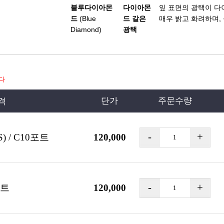
블루다이아몬
다이아몬
잎 표면의 광택이 다
드
(Blue
드 같은
매우 밝고 화려하며,
Diamond)
광택
다
단가
주문수량
격
 / C10포트
120,000
포트
120,000