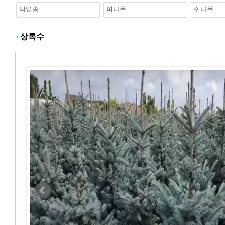
낙엽송
피나무
쉬나무
상록수