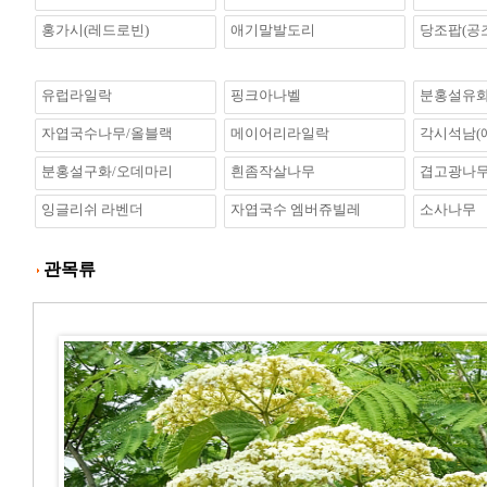
홍가시(레드로빈)
애기말발도리
당조팝(공
유럽라일락
핑크아나벨
분홍설유
자엽국수나무/올블랙
메이어리라일락
각시석남(
분홍설구화/오데마리
흰좀작살나무
겹고광나무
잉글리쉬 라벤더
자엽국수 엠버쥬빌레
소사나무
관목류