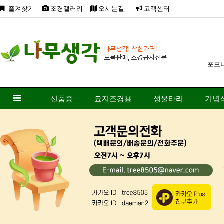
-즐겨찾기
조경갤러리
오시는길
고객센터
포포
신품종
묘지조경용
생울타리
기념