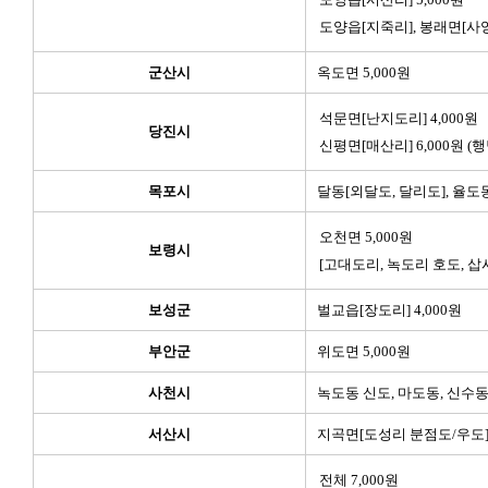
도양읍[지죽리], 봉래면[사양리
군산시
옥도면 5,000원
석문면[난지도리] 4,000원
당진시
신평면[매산리] 6,000원 (
목포시
달동[외달도, 달리도], 율도동
오천면 5,000원
보령시
[고대도리, 녹도리 호도, 삽
보성군
벌교읍[장도리] 4,000원
부안군
위도면 5,000원
사천시
녹도동 신도, 마도동, 신수동 
서산시
지곡면[도성리 분점도/우도] 
전체 7,000원