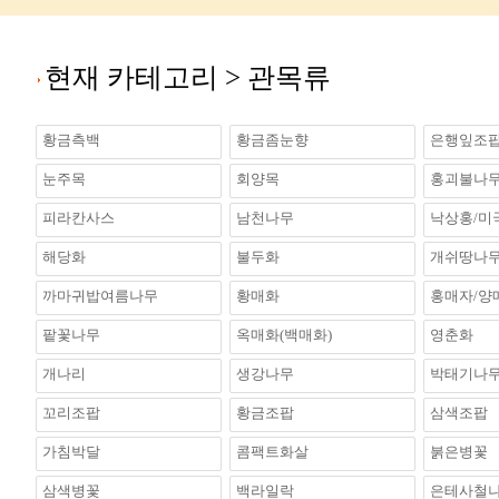
현재 카테고리 >
관목류
황금측백
황금좀눈향
은행잎조
눈주목
회양목
홍괴불나
피라칸사스
남천나무
낙상홍/미
해당화
불두화
개쉬땅나
까마귀밥여름나무
황매화
홍매자/양
팥꽃나무
옥매화(백매화)
영춘화
개나리
생강나무
박태기나
꼬리조팝
황금조팝
삼색조팝
가침박달
콤팩트화살
붉은병꽃
삼색병꽃
백라일락
은테사철