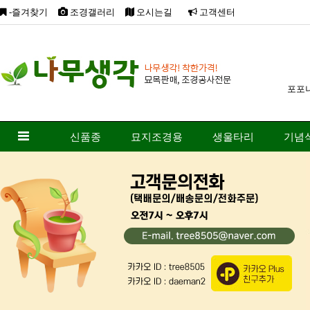
-즐겨찾기
조경갤러리
오시는길
고객센터
포포
신품종
묘지조경용
생울타리
기념