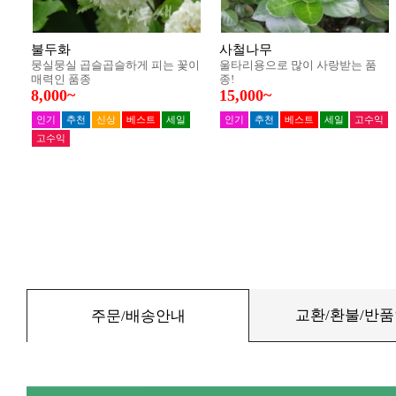
교환/환불/반
주문/배송안내