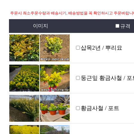
주문시 최소주문수량과 배송시기, 배송방법을 꼭 확인하시고 주문바랍니
이미지
규격
삽목2년 / 뿌리묘
둥근잎 황금사철 / 포
황금사철 / 포트