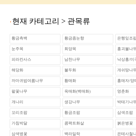
현재 카테고리 >
관목류
황금측백
황금좀눈향
은행잎조
눈주목
회양목
홍괴불나
피라칸사스
남천나무
낙상홍/미
해당화
불두화
개쉬땅나
까마귀밥여름나무
황매화
홍매자/양
팥꽃나무
옥매화(백매화)
영춘화
개나리
생강나무
박태기나
꼬리조팝
황금조팝
삼색조팝
가침박달
콤팩트화살
붉은병꽃
삼색병꽃
백라일락
은테사철