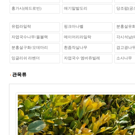
홍가시(레드로빈)
애기말발도리
당조팝(공
유럽라일락
핑크아나벨
분홍설유
자엽국수나무/올블랙
메이어리라일락
각시석남(
분홍설구화/오데마리
흰좀작살나무
겹고광나무
잉글리쉬 라벤더
자엽국수 엠버쥬빌레
소사나무
관목류