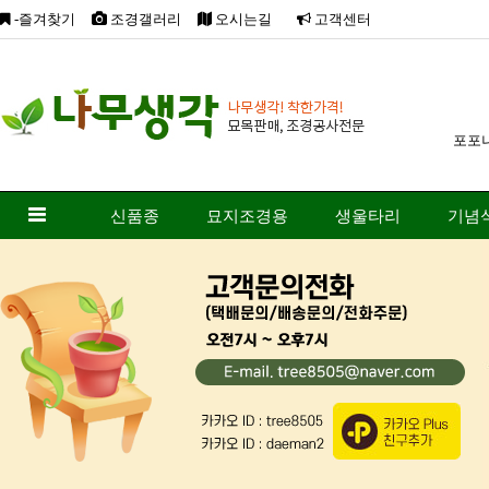
-즐겨찾기
조경갤러리
오시는길
고객센터
포포
신품종
묘지조경용
생울타리
기념